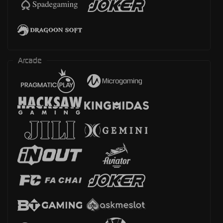
Arcade