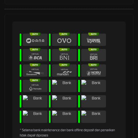
* Selama bank maintenance dan bank offline deposit dan penarikan
tidak dapat diproses