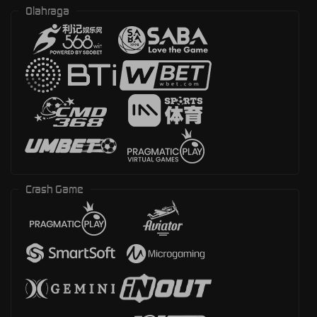
Olahraga
Crash Game