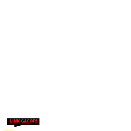
LINK GACOR!