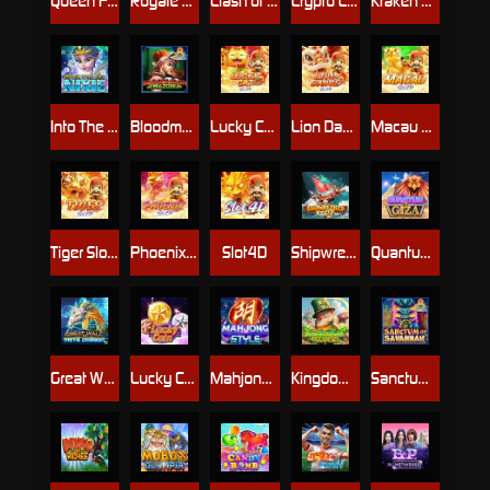
Queen Femida 2
Royale Ace
Clash of Olympus
Crypto Coin
Kraken Queen
Into The Fay: Nixie
Bloodmoon Amazonia
Lucky Cat Slot4D
Lion Dance Slot4D
Macau Slot4D
Tiger Slot4D
Phoenix Slot4D
Slot4D
Shipwrecked Riches
Quantum Of Giza
Great Wall of Meta Dragon
Lucky Coins
Mahjong Style
Kingdom of Luck
Sanctum Of Savanah