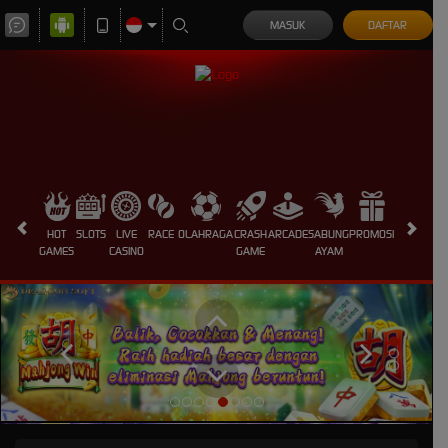
MASUK
DAFTAR
HOT
SLOTS
LIVE
RACE
OLAHRAGA
CRASH
ARCADE
SABUNG
PROMOSI
GAMES
CASINO
GAME
AYAM