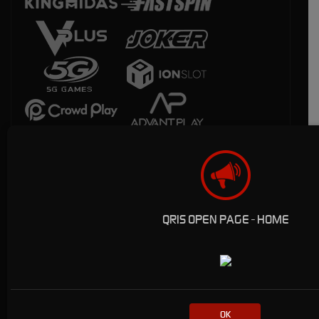
QRIS OPEN PAGE - HOME