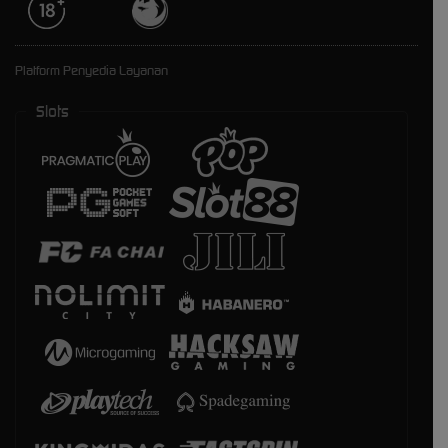
Platform Penyedia Layanan
Slots