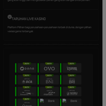
TARUHAN LIVE KASINO
Platform Pilihan bagi perusahaan-perusahaan terbaik di dunia, dengan pilihan
variasi game terbanyak