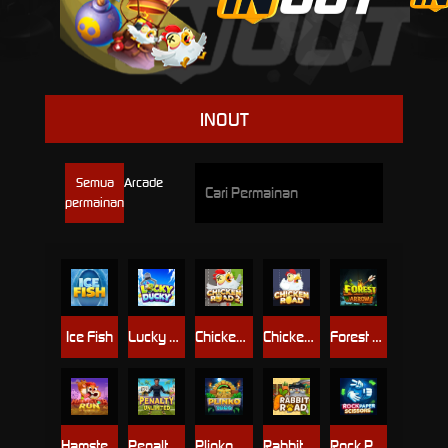
INOUT
Semua
Arcade
permainan
Ice Fish
Lucky Ducky
Chicken Road 2.0
Chicken Road
Forest Arrow
Hamster Run
Penalty Unlimited
Plinko Aztec
Rabbit Road
Rock Paper Scissors