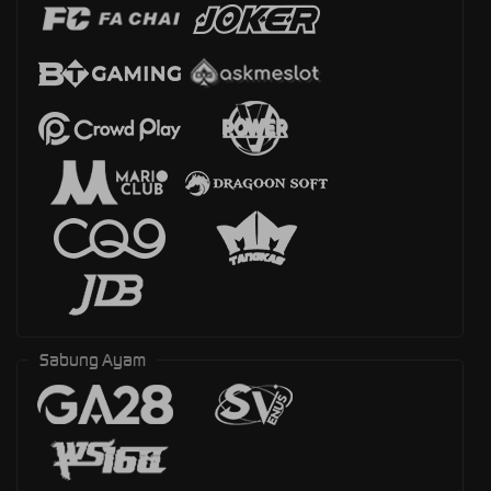
Sabung Ayam