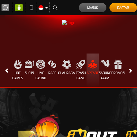
MASUK
DAFTAR
HOT
SLOTS
LIVE
RACE
OLAHRAGA
CRASH
ARCADE
SABUNG
PROMOSI
GAMES
CASINO
GAME
AYAM