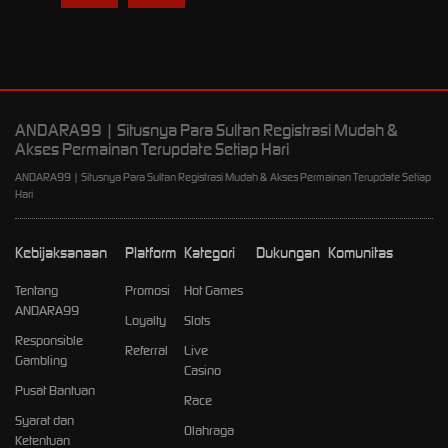
ANDARA99 | Situsnya Para Sultan Registrasi Mudah &
Akses Permainan Terupdate Setiap Hari
ANDARA99 | Situsnya Para Sultan Registrasi Mudah & Akses Permainan Terupdate Setiap
Hari
Kebijaksanaan
Platform
Kategori
Dukungan
Komunitas
Tentang
Promosi
Hot Games
ANDARA99
Loyalty
Slots
Responsible
Referral
Live
Gambling
Casino
Pusat Bantuan
Race
Syarat dan
Olahraga
Ketentuan