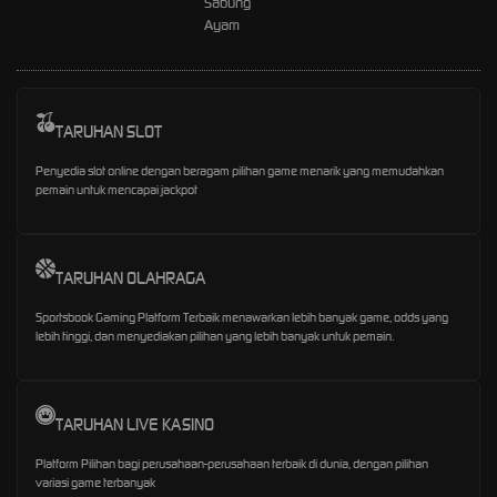
Sabung
Ayam
TARUHAN SLOT
Penyedia slot online dengan beragam pilihan game menarik yang memudahkan
pemain untuk mencapai jackpot
TARUHAN OLAHRAGA
Sportsbook Gaming Platform Terbaik menawarkan lebih banyak game, odds yang
lebih tinggi, dan menyediakan pilihan yang lebih banyak untuk pemain.
TARUHAN LIVE KASINO
Platform Pilihan bagi perusahaan-perusahaan terbaik di dunia, dengan pilihan
variasi game terbanyak