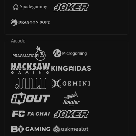
Arcade