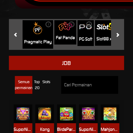
i
i
i
i
i
Facha
Fat Panda
Slot88 x PP
PG Soft
Pragmatic Play
JDB
Semua
Top
Slots
permainan
20
SuperNiubiDeluxe
Kong
BirdsParty
SuperNiubi
Mahjong Wins