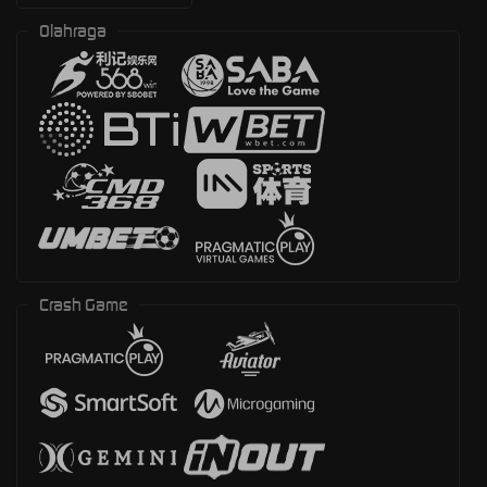
Olahraga
Crash Game