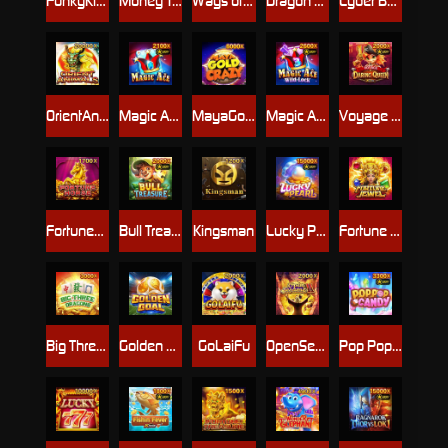
FunkyKingKong
Money Tree - Hyper Wild
Ways of the Holy Horse
Dragon Soar
Cyber Bounty 4096
OrientAnimals
Magic Ace
MayaGoldCrazy
Magic Ace WILD LOCK
Voyage of Daring Queen X-Lock
FortuneHorse
Bull Treasure
Kingsman
Lucky Pearl
Fortune Jewel
Big Three Dragons
Golden Goal
GoLaiFu
OpenSesameII
Pop Pop Candy