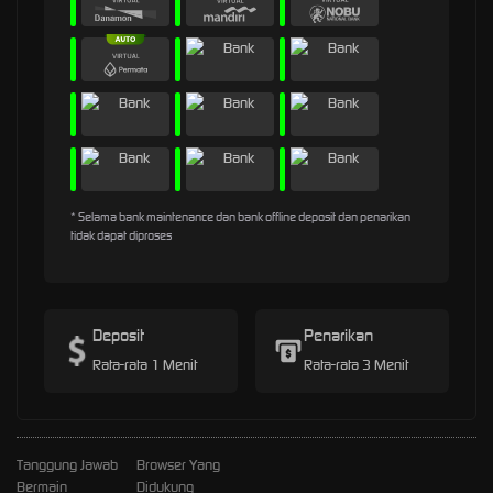
* Selama bank maintenance dan bank offline deposit dan penarikan
tidak dapat diproses
Deposit
Penarikan
Rata-rata 1 Menit
Rata-rata 3 Menit
Tanggung Jawab
Browser Yang
Bermain
Didukung