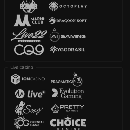
Live Casino