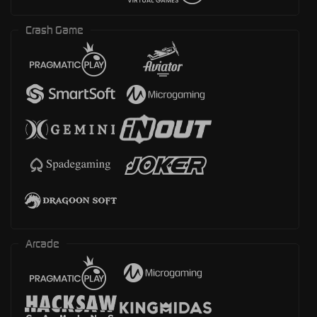
Crash Game
Arcade