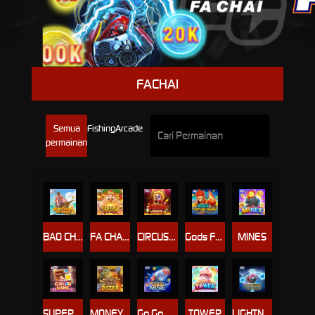
FACHAI
Semua
Fishing
Arcade
permainan
BAO CHUAN FISHING
FA CHAI DOZER
CIRCUS DOZER
Gods Fortune Fishing
MINES
SUPER COLOR GAME
MONEY TREE DOZER
Go Go Rise
TOWER
LIGHTNING BOMB